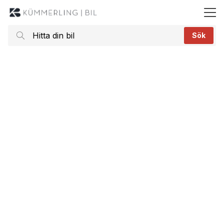
ll huvudinnehållet
Sök
Hitta
din
bil