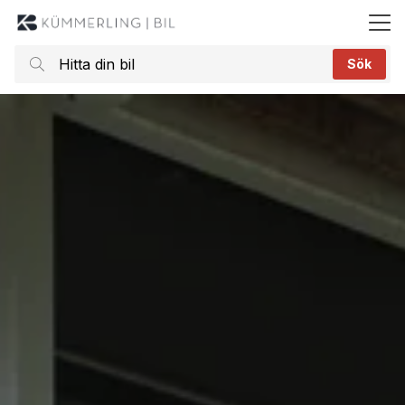
ll huvudinnehållet
Sök
Hitta
din
bil