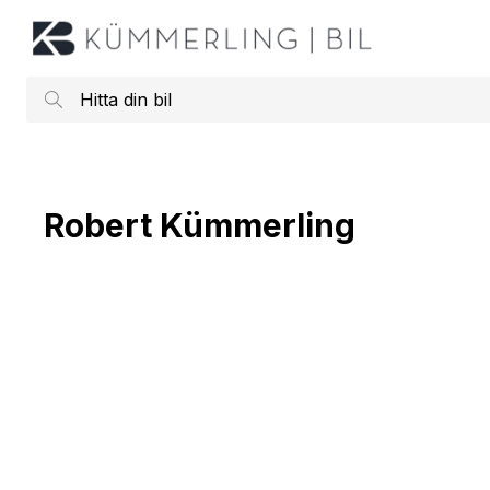
ll huvudinnehållet
Hitta
din
bil
Robert Kümmerling